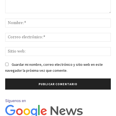
Comentario:
No
Co
ele
Sit
we
Guardar mi nombre, correo electrónico y sitio web en este
navegador la próxima vez que comente.
Síguenos en