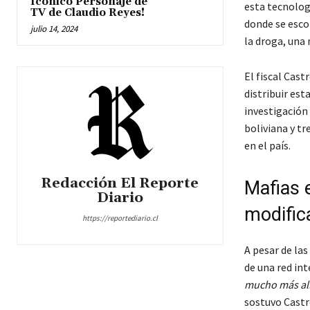
Icónico Personaje de
esta tecnolog
TV de Claudio Reyes!
donde se esco
julio 14, 2024
la droga, una
El fiscal Cast
distribuir est
investigación
boliviana y t
en el país.
Redacción El Reporte
Mafias 
Diario
modific
https://reportediario.cl
A pesar de las
de una red in
mucho más all
sostuvo Castr