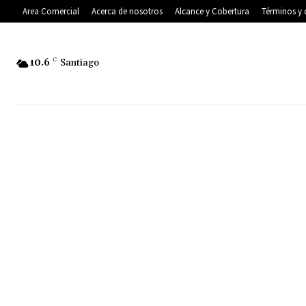
Area Comercial
Acerca de nosotros
Alcance y Cobertura
Términos y 
10.6
C
Santiago