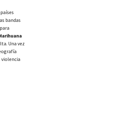
 países
tas bandas
 para
Marihuana
lta. Una vez
eografía
 violencia