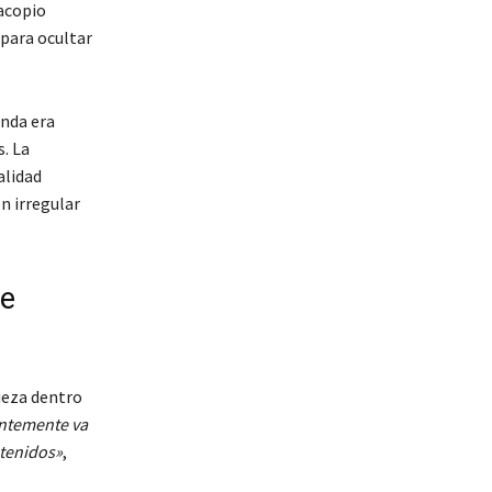
 acopio
 para ocultar
anda era
s. La
alidad
n irregular
te
pieza dentro
entemente va
etenidos»
,