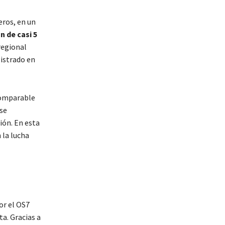
eros, en un
n de casi 5
regional
istrado en
comparable
 se
ión. En esta
 la lucha
or el OS7
a. Gracias a