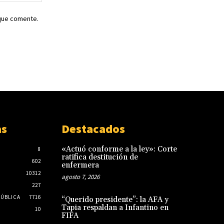
web:
 que comente.
as
Destacados
«Actuó conforme a la ley»: Corte
8
ratifica destitución de
602
enfermera
10312
agosto 7, 2026
227
PÚBLICA
7716
“Querido presidente”: la AFA y
Tapia respaldan a Infantino en
10
FIFA