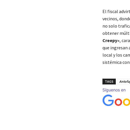
El fiscal adv
vecinos, dond
no solo trafi
obtener múlti
Creepy»
, car
que ingresan 
local y los c
sistémica cont
TAGS
Antofa
Síguenos en