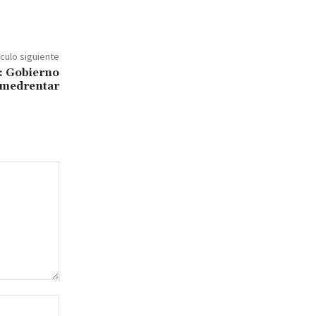
ículo siguiente
: Gobierno
amedrentar
Sitio