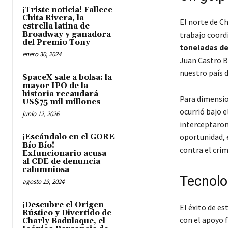
¡Triste noticia! Fallece
Chita Rivera, la
El norte de Ch
estrella latina de
Broadway y ganadora
trabajo coord
del Premio Tony
toneladas de
enero 30, 2024
Juan Castro B
nuestro país 
SpaceX sale a bolsa: la
mayor IPO de la
historia recaudará
Para dimensio
US$75 mil millones
ocurrió bajo 
junio 12, 2026
interceptaron
oportunidad, 
¡Escándalo en el GORE
Bío Bío!
contra el cri
Exfuncionario acusa
al CDE de denuncia
calumniosa
Tecnolog
agosto 19, 2024
¡Descubre el Origen
El éxito de es
Rústico y Divertido de
con el apoyo 
Charly Badulaque, el