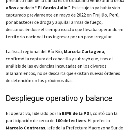
presunto líder de la banda es un ciudadano venezolano de
31
años
apodado
“El Gordo Julio”
. Este sujeto ya había sido
capturado previamente en mayo de 2022 en Trujillo, Perú,
por abastecer de droga y alquilar armas de fuego,
desconociéndose el tiempo exacto que llevaba operando en
territorio nacional tras ingresar por un paso irregular.
La fiscal regional del Bío Bío,
Marcela Cartagena
,
confirmó la captura del cabecilla y subrayó que, tras el
análisis de las evidencias incautadas en los diversos
allanamientos, no se descarta que existan nuevas órdenes
de detención en los próximos días.
Despliegue operativo y balance
El operativo, liderado por la
BIPE de la PDI
, contó con la
participación de cerca de
100 detectives
. El prefecto
Marcelo Contreras
, jefe de la Prefectura Macrozona Sur de