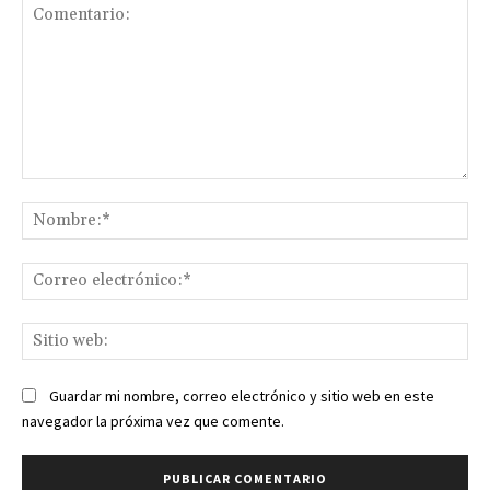
Comentario:
No
Co
ele
Sit
we
Guardar mi nombre, correo electrónico y sitio web en este
navegador la próxima vez que comente.