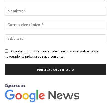
Comentario:
No
Co
ele
Sit
we
Guardar mi nombre, correo electrónico y sitio web en este
navegador la próxima vez que comente.
Síguenos en