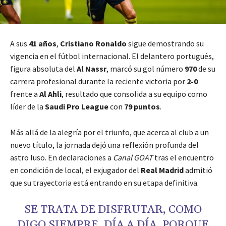
A sus
41 años
,
Cristiano Ronaldo
sigue demostrando su
vigencia en el fútbol internacional. El delantero portugués,
figura absoluta del
Al Nassr
, marcó su gol número
970
de su
carrera profesional durante la reciente victoria por
2-0
frente a
Al Ahli
, resultado que consolida a su equipo como
líder de la
Saudi Pro League
con
79 puntos
.
Más allá de la alegría por el triunfo, que acerca al club a un
nuevo título, la jornada dejó una reflexión profunda del
astro luso. En declaraciones a
Canal GOAT
tras el encuentro
en condición de local, el exjugador del
Real Madrid
admitió
que su trayectoria está entrando en su etapa definitiva.
SE TRATA DE DISFRUTAR, COMO
DIGO SIEMPRE, DÍA A DÍA, PORQUE