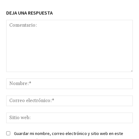
DEJA UNA RESPUESTA
Comentario:
No
Co
ele
Sit
we
Guardar mi nombre, correo electrónico y sitio web en este