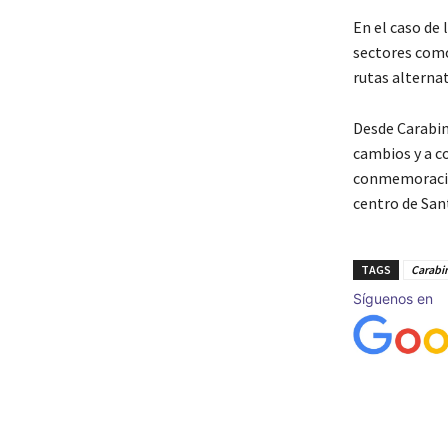
En el caso de 
sectores co
rutas alterna
Desde Carabin
cambios y a c
conmemoración
centro de San
TAGS
Carabi
Síguenos en
Cuota