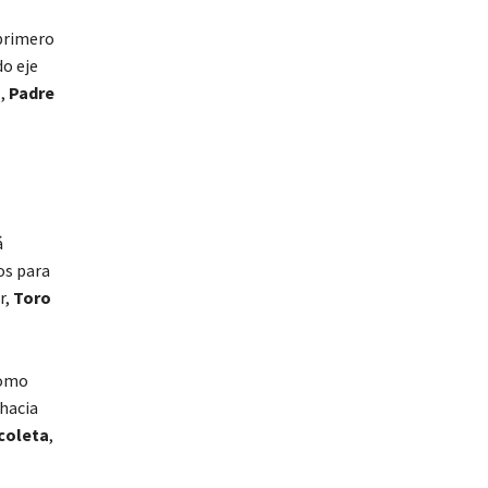
 primero
do eje
)
,
Padre
á
os para
r,
Toro
como
 hacia
coleta
,