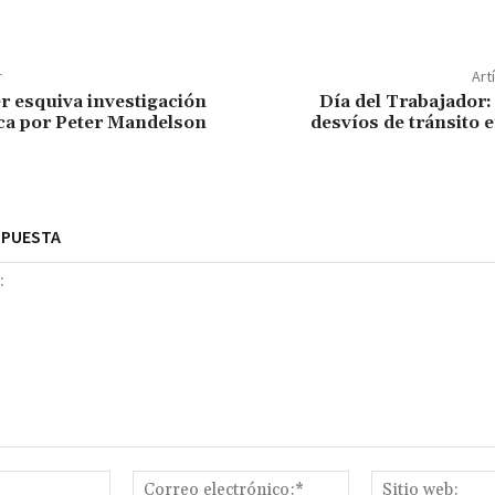
r
Art
r esquiva investigación
Día del Trabajador
ca por Peter Mandelson
desvíos de tránsito 
SPUESTA
Nombre:*
Correo