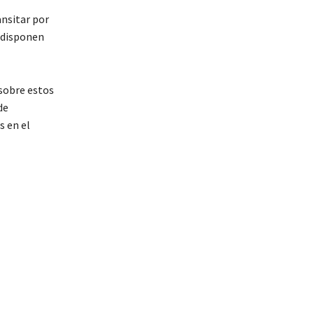
ansitar por
 disponen
sobre estos
de
s en el