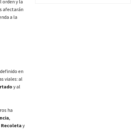
l orden y la
os afectarán
enda a la
 definido en
 viales: al
rtado
y al
ros ha
ncia
,
e
Recoleta
y