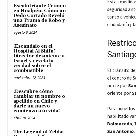
Estas medidas
Escalofriante Crimen
seguridad ante
en Hualpén: Cómo un
Dedo Cortado Reveló
tanto a vehícu
una Trama de Robo y
ciudadanía pl
Asesinato
agosto 6, 2024
Restric
¡Escándalo en el
Hospital Al Shifa!
Santiag
Director desmiente a
Israel y revela la
verdad sobre el
El tránsito de
combustible
el centro de S
noviembre 12, 2023
norte por
San
¡Descubre cómo
oriente por
S
cambiar tu nombre o
apellido en Chile y
darle un nuevo
Para aquellos 
comienzo a tu vida!
habilitado var
abril 10, 2024
Balmaceda
,
San Antonio
.
The Legend of Zelda: