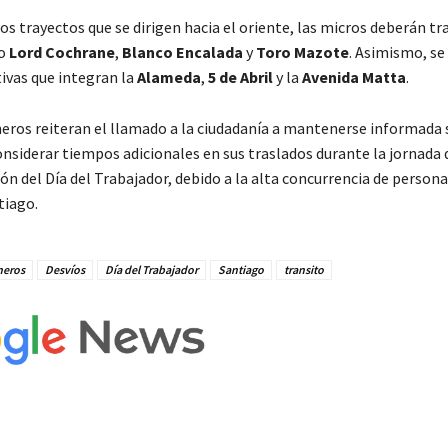
los trayectos que se dirigen hacia el oriente, las micros deberán tr
mo
Lord Cochrane
,
Blanco Encalada
y
Toro Mazote
. Asimismo, se
tivas que integran la
Alameda
,
5 de Abril
y la
Avenida Matta
.
eros reiteran el llamado a la ciudadanía a mantenerse informada 
onsiderar tiempos adicionales en sus traslados durante la jornada 
 del Día del Trabajador, debido a la alta concurrencia de persona
tiago.
neros
Desvíos
Día del Trabajador
Santiago
transito