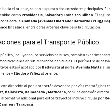
es hacia el oriente, se han dispuesto dos corredores principales. El
venidas como
Providencia
,
Salvador
y
Francisco Bilbao
. El segun
considera la
Alameda (Avenida Libertador Bernardo O’Higgins
anco Encalada
, entre otras arterias clave para la circulación.
aciones para el Transporte Público
 público, incluyendo los servicios de buses, también experimentar
odificaciones en sus recorridos habituales. El perímetro de desví
ctivos estará acotado por
Bellavista
al norte,
Avenida Matta
al su
niente y
Eliodoro Yáñez
al oriente.
s con dirección al poniente serán desviados por vías estratégicas 
ez
,
Bellavista
,
Balmaceda
y
Matucana
, con una conexión directa
a alternativa adicional para estos trayectos incluye circular por
Re
Carmen
y
Tarapacá
.