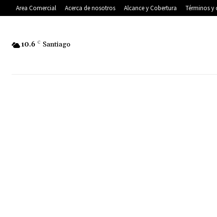
Area Comercial
Acerca de nosotros
Alcance y Cobertura
Términos y 
10.6
C
Santiago