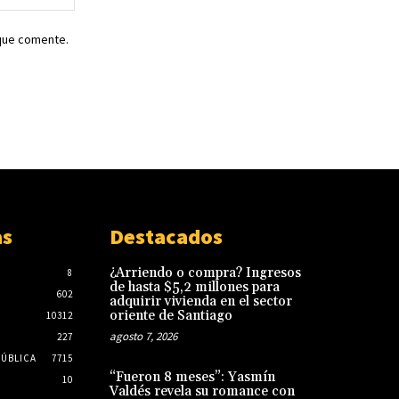
web:
 que comente.
as
Destacados
¿Arriendo o compra? Ingresos
8
de hasta $5,2 millones para
602
adquirir vivienda en el sector
oriente de Santiago
10312
agosto 7, 2026
227
PÚBLICA
7715
“Fueron 8 meses”: Yasmín
10
Valdés revela su romance con