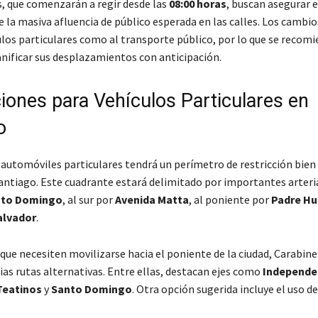
, que comenzarán a regir desde las
08:00 horas
, buscan asegurar e
 la masiva afluencia de público esperada en las calles. Los cambi
los particulares como al transporte público, por lo que se recomi
anificar sus desplazamientos con anticipación.
ciones para Vehículos Particulares en
o
 automóviles particulares tendrá un perímetro de restricción bien
antiago. Este cuadrante estará delimitado por importantes arterias
to Domingo
, al sur por
Avenida Matta
, al poniente por
Padre Hu
alvador
.
que necesiten movilizarse hacia el poniente de la ciudad, Carabine
ias rutas alternativas. Entre ellas, destacan ejes como
Independe
Teatinos
y
Santo Domingo
. Otra opción sugerida incluye el uso d