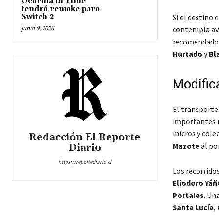
Ocarina of Time
tendrá remake para
Switch 2
Si el destino 
junio 9, 2026
contempla a
recomendado 
Hurtado
y
Bl
Modific
El transporte
importantes m
micros y cole
Redacción El Reporte
Mazote
al po
Diario
https://reportediario.cl
Los recorrido
Eliodoro Yáñ
Portales
. Un
Santa Lucía
,