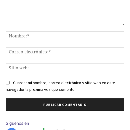
Comentario:
No
Co
ele
Sit
we
Guardar mi nombre, correo electrónico y sitio web en este
navegador la próxima vez que comente.
Síguenos en