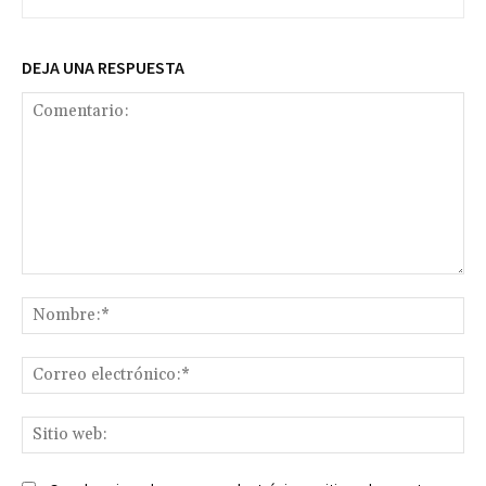
DEJA UNA RESPUESTA
Comentario:
No
Co
ele
Sit
we