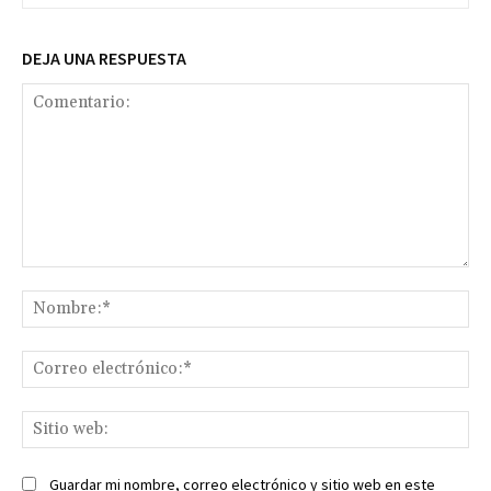
DEJA UNA RESPUESTA
Comentario:
No
Co
ele
Sit
we
Guardar mi nombre, correo electrónico y sitio web en este