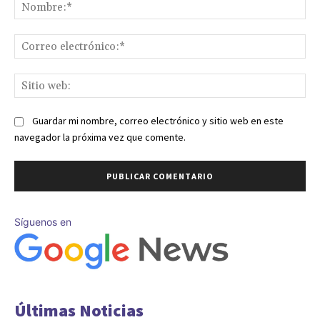
No
Co
ele
Sit
we
Guardar mi nombre, correo electrónico y sitio web en este
navegador la próxima vez que comente.
Síguenos en
Últimas Noticias