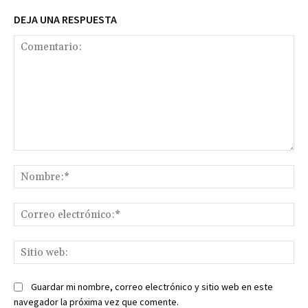
DEJA UNA RESPUESTA
Comentario:
No
Co
ele
Sit
we
Guardar mi nombre, correo electrónico y sitio web en este
navegador la próxima vez que comente.