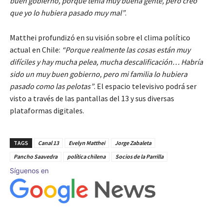
buen gobierno, porque tenía muy buena gente, pero creo
que yo lo hubiera pasado muy mal”
.
Matthei profundizó en su visión sobre el clima político
actual en Chile:
“Porque realmente las cosas están muy
difíciles y hay mucha pelea, mucha descalificación… Habría
sido un muy buen gobierno, pero mi familia lo hubiera
pasado como las pelotas”
. El espacio televisivo podrá ser
visto a través de las pantallas del 13 y sus diversas
plataformas digitales.
TAGS
Canal 13
Evelyn Matthei
Jorge Zabaleta
Pancho Saavedra
política chilena
Socios de la Parrilla
Síguenos en