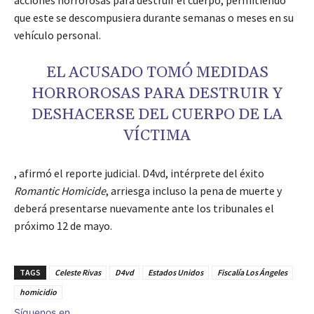
acciones horrorosas para destruir el cuerpo, permitiendo
que este se descompusiera durante semanas o meses en su
vehículo personal.
EL ACUSADO TOMÓ MEDIDAS
HORROROSAS PARA DESTRUIR Y
DESHACERSE DEL CUERPO DE LA
VÍCTIMA
, afirmó el reporte judicial. D4vd, intérprete del éxito
Romantic Homicide
, arriesga incluso la pena de muerte y
deberá presentarse nuevamente ante los tribunales el
próximo 12 de mayo.
TAGS
Celeste Rivas
D4vd
Estados Unidos
Fiscalía Los Ángeles
homicidio
Síguenos en