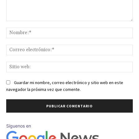
Comentario:
No
Co
ele
Sit
we
Guardar mi nombre, correo electrónico y sitio web en este
navegador la próxima vez que comente.
Síguenos en