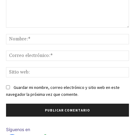
Comentario:
No
Co
ele
Sit
we
Guardar mi nombre, correo electrónico y sitio web en este
navegador la próxima vez que comente.
Síguenos en