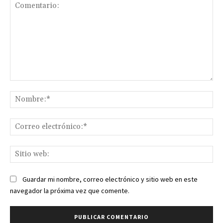
Comentario:
No
Co
ele
Sit
we
Guardar mi nombre, correo electrónico y sitio web en este
navegador la próxima vez que comente.