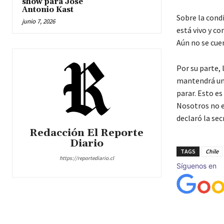
show para José
Antonio Kast
Sobre la condi
junio 7, 2026
está vivo y co
Aún no se cue
Por su parte, 
mantendrá una 
parar. Esto es
Nosotros no e
declaró la sec
Redacción El Reporte
Diario
TAGS
Chile
https://reportediario.cl
Síguenos en