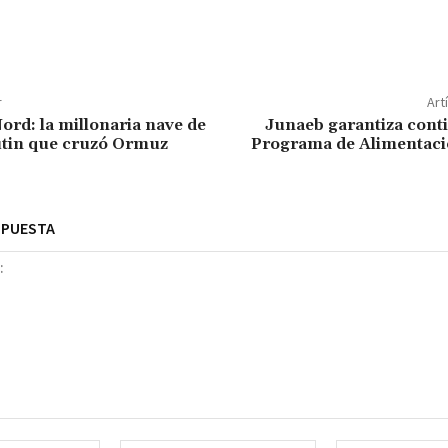
r
Art
ord: la millonaria nave de
Junaeb garantiza cont
utin que cruzó Ormuz
Programa de Alimentaci
SPUESTA