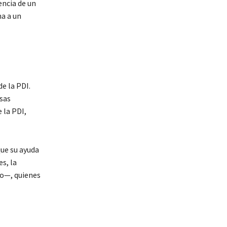
encia de un
ma a un
e la PDI.
nsas
 la PDI,
que su ayuda
s, la
no—, quienes