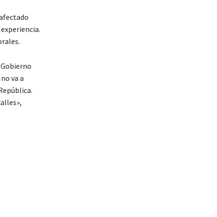
l afectado
 experiencia.
rales.
l Gobierno
 no va a
República.
alles»,