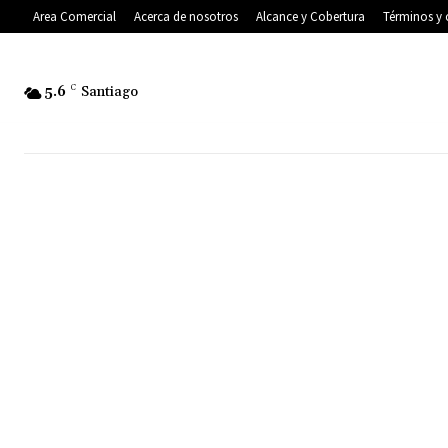
Area Comercial
Acerca de nosotros
Alcance y Cobertura
Términos y 
5.6
C
Santiago