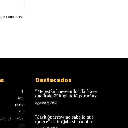
Sitio
web:
 que comente.
as
Destacados
“Me están hueveando”: la frase
8
que Ítalo Zúñiga odió por años
602
agosto 8, 2026
10312
229
“Jack Sparrow no sabe lo que
PÚBLICA
7734
quiere”: la brújula sin rumbo
10