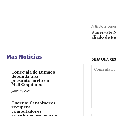
Cuota
Artículo anterio
Súperyate N
aliado de P
Mas Noticias
DEJA UNA RE
Concejala de Lumaco
detenida tras
presunto hurto en
Mall Coquimbo
junio 16, 2026
Osorno: Carabineros
recupera
Comentario:
computadores
robados en escuela de