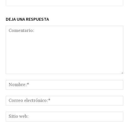
DEJA UNA RESPUESTA
Comentario:
No
Co
ele
Sit
we