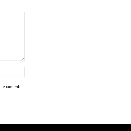
Sitio
web:
 que comente.