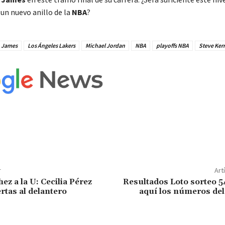
un nuevo anillo de la
NBA
?
 James
Los Ángeles Lakers
Michael Jordan
NBA
playoffs NBA
Steve Kerr
r
Art
ez a la U: Cecilia Pérez
Resultados Loto sorteo 5
rtas al delantero
aquí los números del