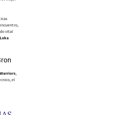
ticas
encuentro,
do vital
Luka
Bron
Warriors
,
écnico, el
MAS