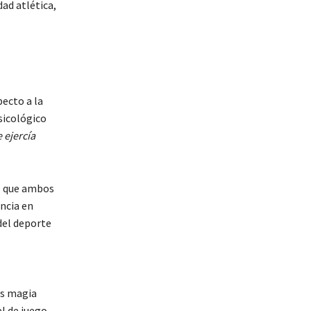
dad atlética,
ecto a la
sicológico
 ejercía
 que ambos
encia en
del deporte
ás magia
el de juego