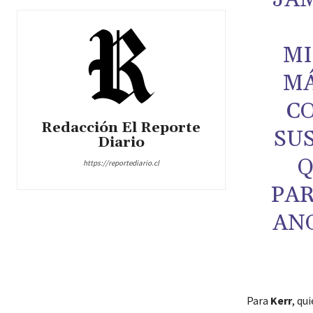
MI
MÁ
CO
Redacción El Reporte
SU
Diario
Q
https://reportediario.cl
PAR
ANO
Para
Kerr
, qu