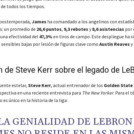
 de todos los tiempos.
 postemporada,
James
ha comandado a los angelinos con estadís
s: un promedio de
26,6 puntos
,
9,3 rebotes
y
8,6 asistencias
por 
na efectividad del
47,3%
en tiros de campo. Este despliegue ha si
s sensibles bajas por lesión de figuras clave como
Austin Reaves
y
ón de Steve Kerr sobre el legado de Le
sente estelar,
Steve Kerr
, actual entrenador de los
Golden State 
rspectiva en una reciente entrevista para
The New Yorker
. Para el t
o es único en la historia de la liga:
LA GENIALIDAD DE LEBRON
ES NO RESIDE EN LAS MIS