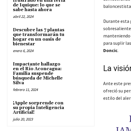
frustrado en una feria
de Iquique: lo que se
baloncestista
sabe hasta ahora
abril 22, 2024
Durante esta
sobresaliente
Descubre las 7 plantas
que transformarán tu
manteniendo u
hogar en un oasis de
para suplir la
bienestar
Doncic
.
enero 6, 2024
Impactante hallazgo
La visi
en el Río Aconcagua:
Familia suspende
búsqueda de Michelle
Silva
Ante este pre
febrero 11, 2024
ofreció su pe
estilo del aler
¡Apple sorprende con
su propia Inteligencia
Artificial!
julio 20, 2023
JAM