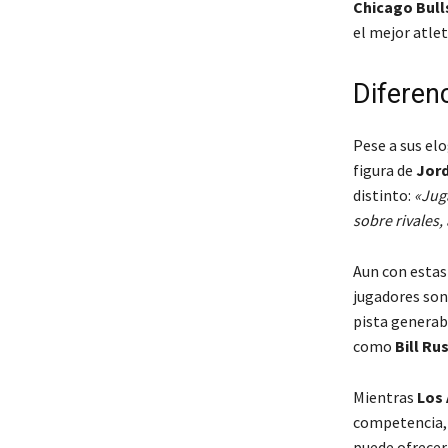
Chicago Bull
el mejor atle
Diferen
Pese a sus el
figura de
Jor
distinto:
«Juga
sobre rivales,
Aun con estas
jugadores son 
pista generab
como
Bill Ru
Mientras
Los 
competencia, 
puede ofrece