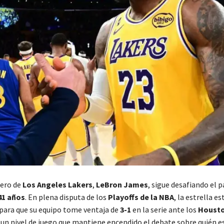
lero de
Los Angeles Lakers
,
LeBron James
, sigue desafiando el p
41 años
. En plena disputa de los
Playoffs de la NBA
, la estrella e
ara que su equipo tome ventaja de
3-1
en la serie ante los
Housto
n nivel de juego que mantiene encendido el debate sobre quién es