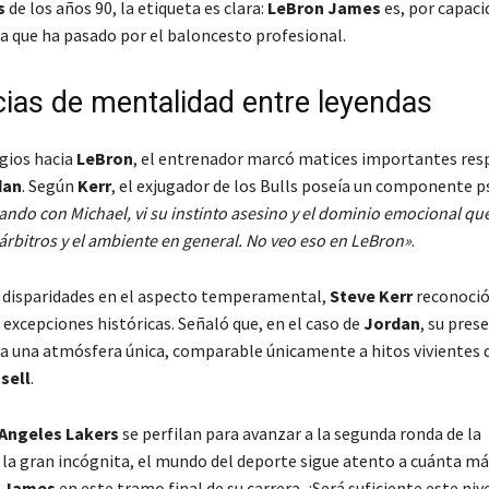
s
de los años 90, la etiqueta es clara:
LeBron James
es, por capaci
ta que ha pasado por el baloncesto profesional.
cias de mentalidad entre leyendas
ogios hacia
LeBron
, el entrenador marcó matices importantes resp
dan
. Según
Kerr
, el exjugador de los Bulls poseía un componente p
ndo con Michael, vi su instinto asesino y el dominio emocional que
 árbitros y el ambiente en general. No veo eso en LeBron»
.
 disparidades en el aspecto temperamental,
Steve Kerr
reconoció
excepciones históricas. Señaló que, en el caso de
Jordan
, su pres
a una atmósfera única, comparable únicamente a hitos vivientes 
ssell
.
Angeles Lakers
se perfilan para avanzar a la segunda ronda de la
la gran incógnita, el mundo del deporte sigue atento a cuánta m
r
James
en este tramo final de su carrera. ¿Será suficiente este niv