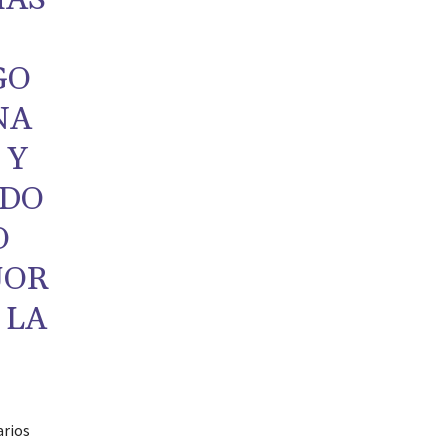
GO
NA
 Y
ADO
O
JOR
 LA
arios