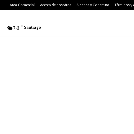
Area Comercial
Acerca de nosotros
Alcance y Cobertura
Términos y 
7.3
C
Santiago