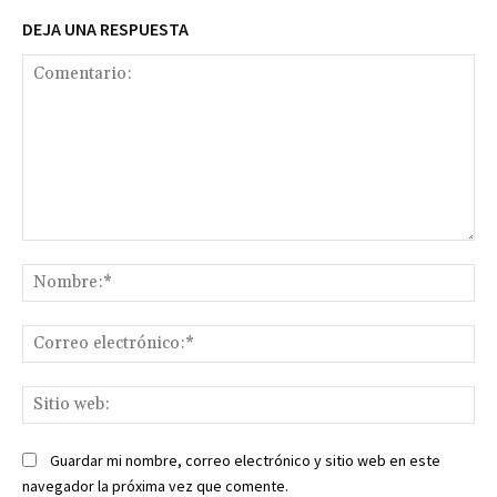
DEJA UNA RESPUESTA
Comentario:
No
Co
ele
Sit
we
Guardar mi nombre, correo electrónico y sitio web en este
navegador la próxima vez que comente.