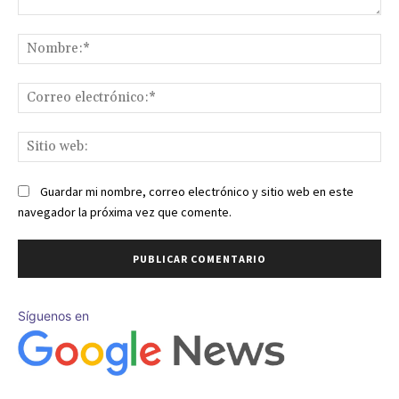
Comentario:
No
Co
ele
Sit
we
Guardar mi nombre, correo electrónico y sitio web en este
navegador la próxima vez que comente.
Síguenos en