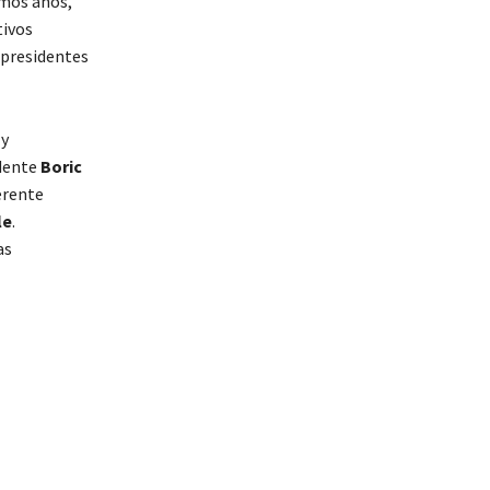
imos años,
tivos
xpresidentes
 y
idente
Boric
erente
le
.
as