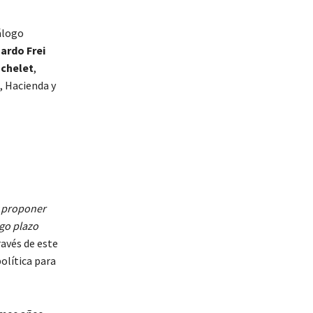
álogo
ardo Frei
achelet
,
, Hacienda y
y proponer
rgo plazo
través de este
olítica para