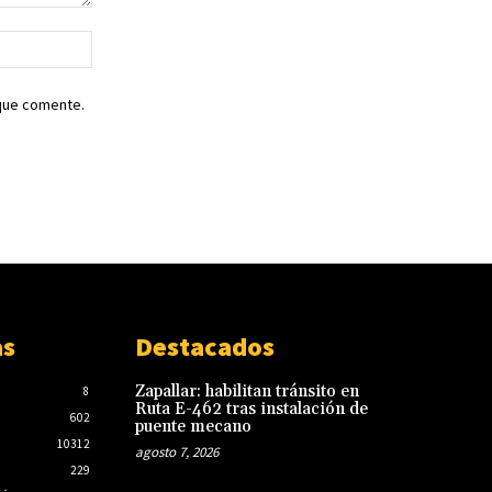
Sitio
web:
 que comente.
as
Destacados
Zapallar: habilitan tránsito en
8
Ruta E-462 tras instalación de
602
puente mecano
10312
agosto 7, 2026
229