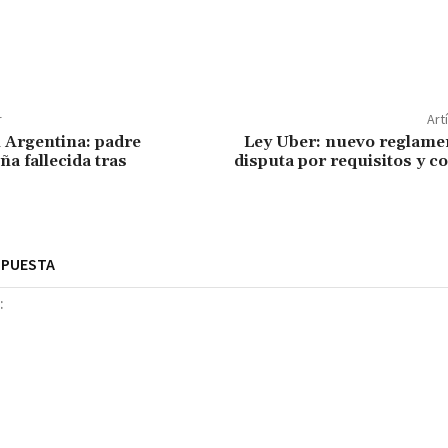
r
Art
 Argentina: padre
Ley Uber: nuevo reglame
ña fallecida tras
disputa por requisitos y 
SPUESTA