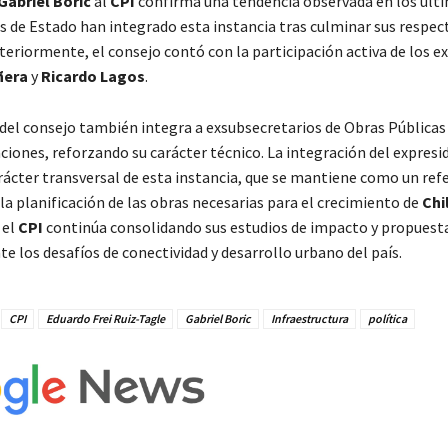
Gabriel Boric
al
CPI
confirma una tendencia observada en los últ
es de Estado han integrado esta instancia tras culminar sus respec
eriormente, el consejo contó con la participación activa de los e
ñera
y
Ricardo Lagos
.
 del consejo también integra a exsubsecretarios de Obras Públicas
iones, reforzando su carácter técnico. La integración del expres
arácter transversal de esta instancia, que se mantiene como un ref
la planificación de las obras necesarias para el crecimiento de
Chi
 el
CPI
continúa consolidando sus estudios de impacto y propuest
te los desafíos de conectividad y desarrollo urbano del país.
CPI
Eduardo Frei Ruiz-Tagle
Gabriel Boric
Infraestructura
política