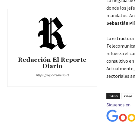
La llegada de
donde los jef
mandatos. Ant
Sebastián Pi
La estructura
Telecomunicac
refuerza el c
Redacción El Reporte
consultivo en 
Diario
Actualmente,
https://reportediario.cl
sectoriales an
TAGS
Chile
Síguenos en