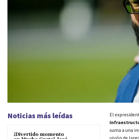
Noticias más leídas
El expresiden
Infraestructu
suma a una ins
¡Divertido momento
visión de larg