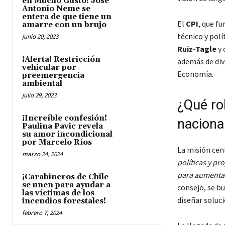
en Mucho Gusto! José
Antonio Neme se
entera de que tiene un
El
CPI
, que f
amarre con un brujo
técnico y polí
junio 20, 2023
Ruiz-Tagle
y 
¡Alerta! Restricción
además de div
vehicular por
Economía.
preemergencia
ambiental
julio 29, 2023
¿Qué rol
¡Increíble confesión!
naciona
Paulina Pavic revela
su amor incondicional
por Marcelo Ríos
La misión cen
marzo 24, 2024
políticas y pr
para aumentar 
¡Carabineros de Chile
se unen para ayudar a
consejo, se bu
las víctimas de los
diseñar soluci
incendios forestales!
febrero 7, 2024