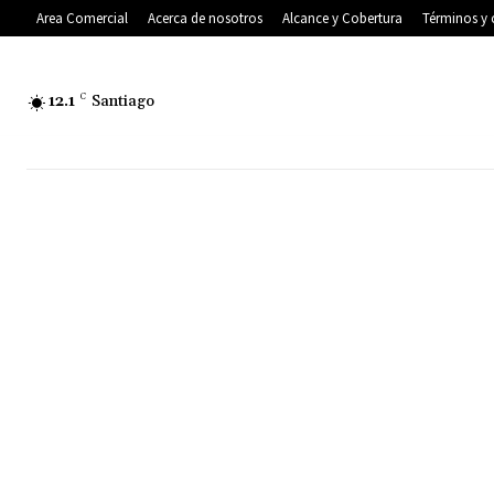
Area Comercial
Acerca de nosotros
Alcance y Cobertura
Términos y 
12.1
C
Santiago