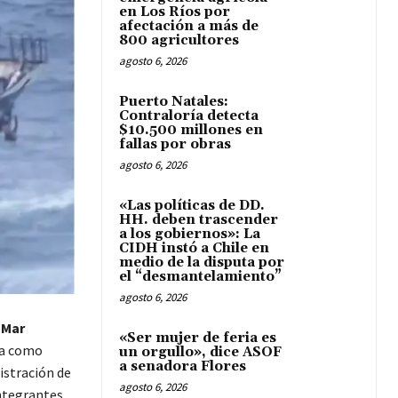
en Los Ríos por
afectación a más de
800 agricultores
agosto 6, 2026
Puerto Natales:
Contraloría detecta
$10.500 millones en
fallas por obras
agosto 6, 2026
«Las políticas de DD.
HH. deben trascender
a los gobiernos»: La
CIDH instó a Chile en
medio de la disputa por
el “desmantelamiento”
agosto 6, 2026
l
Mar
«Ser mujer de feria es
ía como
un orgullo», dice ASOF
a senadora Flores
nistración de
agosto 6, 2026
integrantes