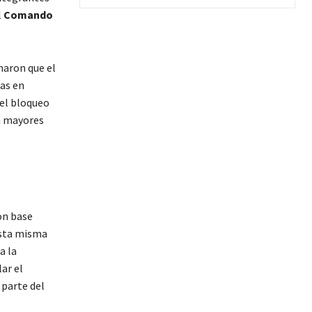
l
Comando
maron que el
las en
 el bloqueo
n mayores
n base
sta misma
a la
ar el
 parte del