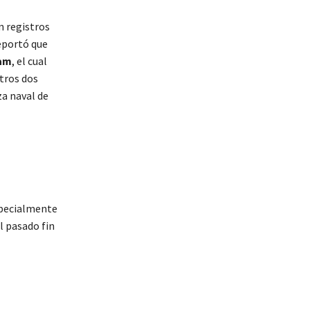
n registros
portó que
am
, el cual
otros dos
za naval de
specialmente
l pasado fin