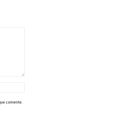
Sitio
web:
 que comente.