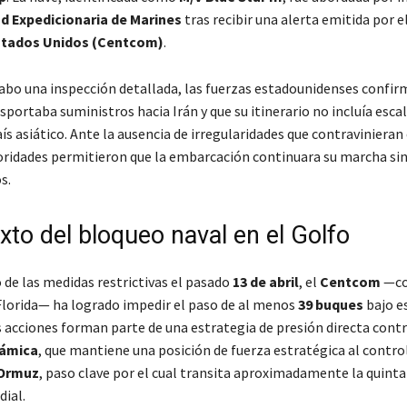
d Expedicionaria de Marines
tras recibir una alerta emitida por e
stados Unidos (Centcom)
.
 cabo una inspección detallada, las fuerzas estadounidenses confir
portaba suministros hacia Irán y que su itinerario no incluía esca
ís asiático. Ante la ausencia de irregularidades que contravinieran
toridades permitieron que la embarcación continuara su marcha si
s.
xto del bloqueo naval en el Golfo
o de las medidas restrictivas el pasado
13 de abril
, el
Centcom
—co
Florida— ha logrado impedir el paso de al menos
39 buques
bajo e
s acciones forman parte de una estrategia de presión directa contr
lámica
, que mantiene una posición de fuerza estratégica al control
 Ormuz
, paso clave por el cual transita aproximadamente la quinta
ial.