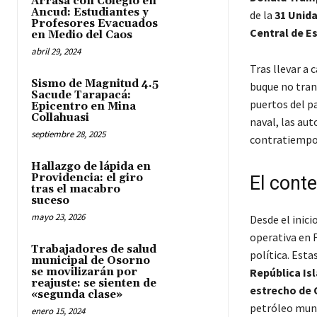
Arrasa con Colegio en
Ancud: Estudiantes y
de la
31 Unida
Profesores Evacuados
Central de E
en Medio del Caos
abril 29, 2024
Tras llevar a
Sismo de Magnitud 4.5
buque no trans
Sacude Tarapacá:
puertos del pa
Epicentro en Mina
Collahuasi
naval, las au
septiembre 28, 2025
contratiempo
Hallazgo de lápida en
Providencia: el giro
El conte
tras el macabro
suceso
mayo 23, 2026
Desde el inici
operativa en 
Trabajadores de salud
política. Esta
municipal de Osorno
se movilizarán por
República Is
reajuste: se sienten de
estrecho de
«segunda clase»
petróleo mund
enero 15, 2024