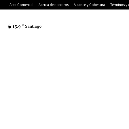
Area Comercial
Acerca de nosotros
Alcance y Cobertura
Términos y 
15.9
C
Santiago