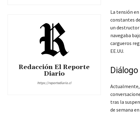
La tensión en
constantes de
un destructor
navegaba bajo 
cargueros reg
EE.UU.
Redacción El Reporte
Diálogo
Diario
https://reportediario.cl
Actualmente, 
conversacione
tras la suspe
de semana e