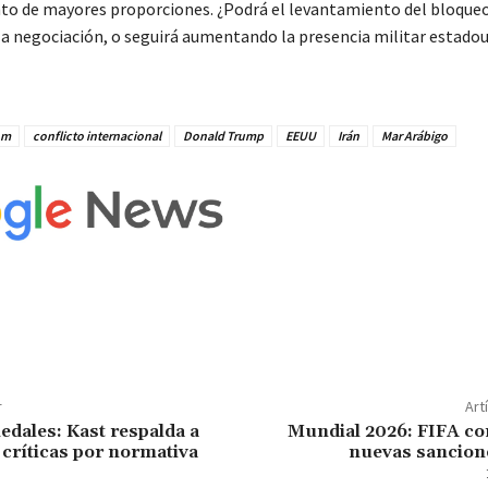
o de mayores proporciones. ¿Podrá el levantamiento del bloqueo 
la negociación, o seguirá aumentando la presencia militar estado
om
conflicto internacional
Donald Trump
EEUU
Irán
Mar Arábigo
r
Art
dales: Kast respalda a
Mundial 2026: FIFA co
 críticas por normativa
nuevas sancione