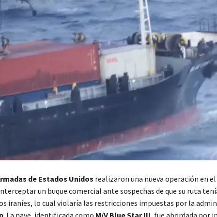
Armadas de Estados Unidos
realizaron una nueva operación en e
interceptar un buque comercial ante sospechas de que su ruta ten
s iraníes, lo cual violaría las restricciones impuestas por la admi
p
. La nave, identificada como
M/V Blue Star III
, fue abordada por 