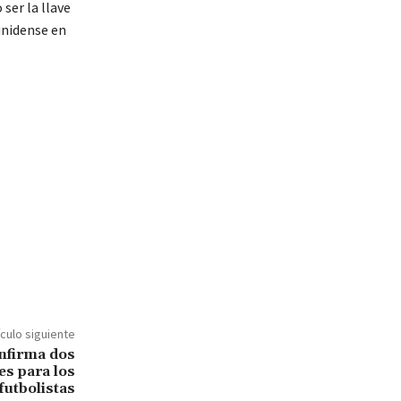
ser la llave
unidense en
ículo siguiente
nfirma dos
s para los
futbolistas