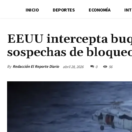
INICIO
DEPORTES
ECONOMÍA
IN
EEUU intercepta buq
sospechas de bloqueo
By
Redacción El Reporte Diario
abril 28, 2026
0
56