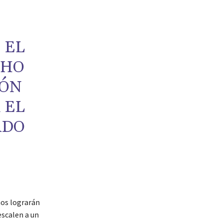
 EL
CHO
IÓN
 EL
ADO
nos lograrán
escalen a un