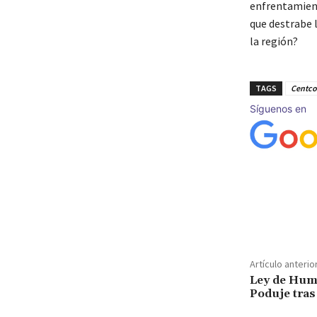
enfrentamient
que destrabe 
la región?
TAGS
Centc
Síguenos en
Cuota
Artículo anterio
Ley de Hume
Poduje tras