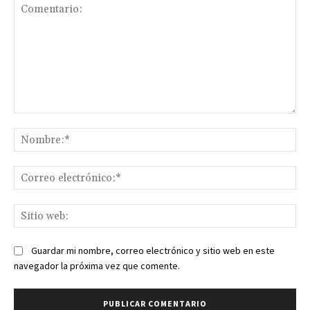
Comentario:
No
Co
ele
Sit
we
Guardar mi nombre, correo electrónico y sitio web en este
navegador la próxima vez que comente.