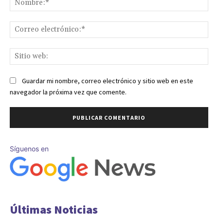
Co
ele
Sit
we
Guardar mi nombre, correo electrónico y sitio web en este
navegador la próxima vez que comente.
Síguenos en
Últimas Noticias