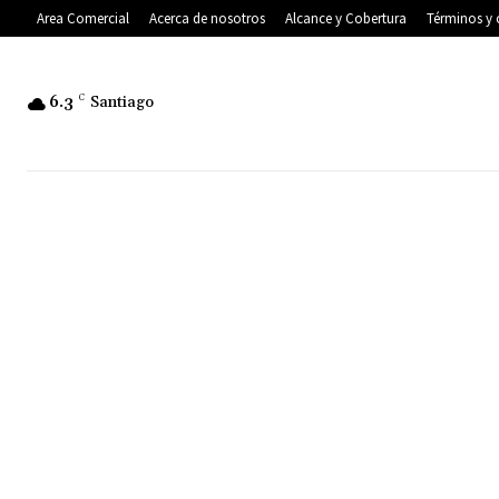
Area Comercial
Acerca de nosotros
Alcance y Cobertura
Términos y 
6.3
C
Santiago