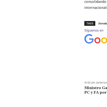
consolidando 
internacional
TAGS
Donald
Síguenos en
Cuota
Artículo anterio
Ministro Ga
PC y FA po