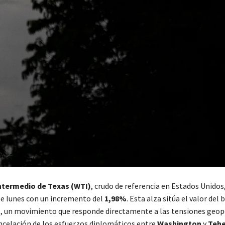
ntermedio de Texas (WTI)
, crudo de referencia en Estados Unidos, 
te lunes con un incremento del
1,98%
. Esta alza sitúa el valor del b
s
, un movimiento que responde directamente a las tensiones geopo
ancelación de los esfuerzos diplomáticos entre
Washington
y
Tehe