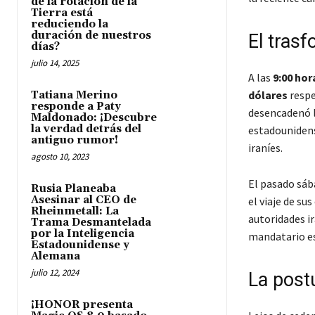
de la rotación de la
Tierra está
reduciendo la
duración de nuestros
El trasf
días?
julio 14, 2025
A las
9:00 hor
dólares
respe
Tatiana Merino
responde a Paty
desencadenó l
Maldonado: ¡Descubre
la verdad detrás del
estadouniden
antiguo rumor!
iraníes.
agosto 10, 2023
El pasado sá
Rusia Planeaba
Asesinar al CEO de
el viaje de su
Rheinmetall: La
autoridades i
Trama Desmantelada
por la Inteligencia
mandatario es
Estadounidense y
Alemana
julio 12, 2024
La post
¡HONOR presenta