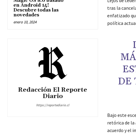
Lejos de ceder
Magic OS 8.0 basado
en Android 14!
tras la cancel
Descubre todas las
novedades
enfatizado qu
enero 10, 2024
política actua
MÁ
ES
DE 
Redacción El Reporte
Diario
https://reportediario.cl
Bajo este esc
retórica de la
acuerdo y el 