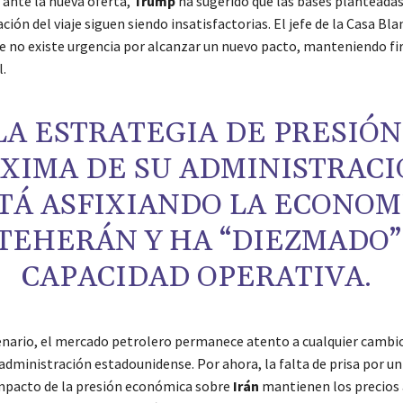
 ante la nueva oferta,
Trump
ha sugerido que las bases planteada
ación del viaje siguen siendo insatisfactorias. El jefe de la Casa Bla
e no existe urgencia por alcanzar un nuevo pacto, manteniendo fi
l.
LA ESTRATEGIA DE PRESIÓN
XIMA DE SU ADMINISTRACI
TÁ ASFIXIANDO LA ECONOM
TEHERÁN Y HA “DIEZMADO”
CAPACIDAD OPERATIVA.
enario, el mercado petrolero permanece atento a cualquier cambio
 administración estadounidense. Por ahora, la falta de prisa por u
impacto de la presión económica sobre
Irán
mantienen los precios a