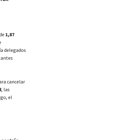
 de
1,87
e
ía delegados
tantes
ara cancelar
d
, las
go, el