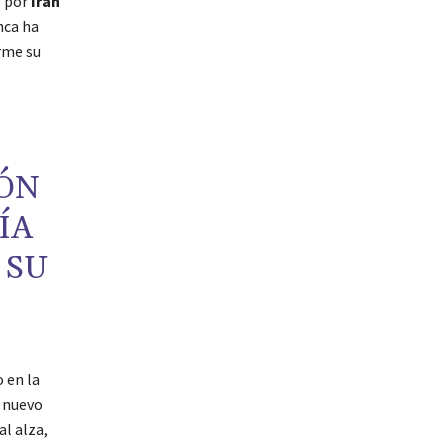
s por
Irán
nca ha
rme su
ÓN
ÍA
 SU
 en la
n nuevo
l alza,