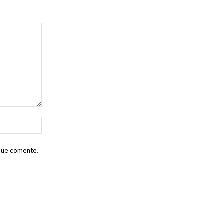
Sitio
web:
 que comente.