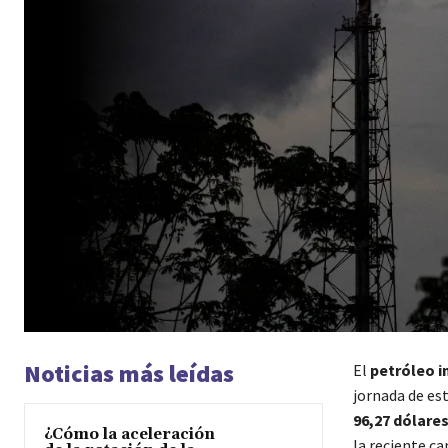
Noticias más leídas
El
petróleo i
jornada de es
96,27 dólare
¿Cómo la aceleración
la reciente c