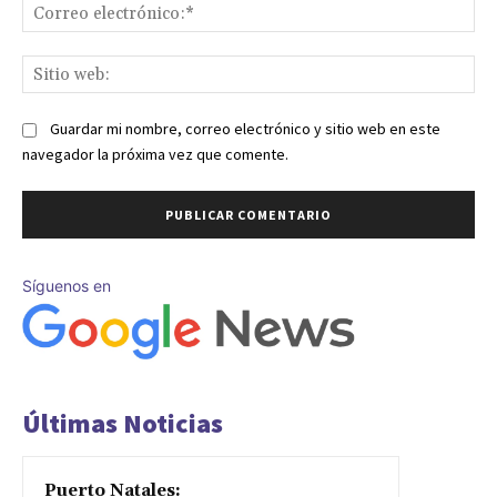
Co
ele
Sit
we
Guardar mi nombre, correo electrónico y sitio web en este
navegador la próxima vez que comente.
Síguenos en
Últimas Noticias
Puerto Natales: