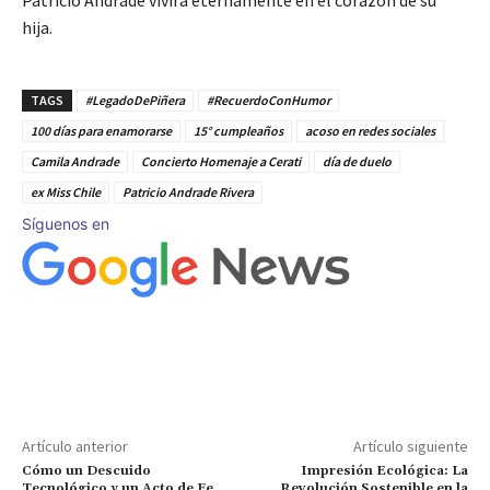
Patricio Andrade vivirá eternamente en el corazón de su
hija.
TAGS
#LegadoDePiñera
#RecuerdoConHumor
100 días para enamorarse
15° cumpleaños
acoso en redes sociales
Camila Andrade
Concierto Homenaje a Cerati
día de duelo
ex Miss Chile
Patricio Andrade Rivera
Síguenos en
Artículo anterior
Artículo siguiente
Cómo un Descuido
Impresión Ecológica: La
Tecnológico y un Acto de Fe
Revolución Sostenible en la