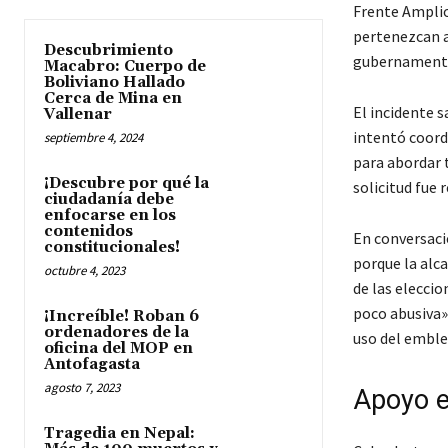
Frente Amplio
pertenezcan a
Descubrimiento
gubernamenta
Macabro: Cuerpo de
Boliviano Hallado
Cerca de Mina en
El incidente s
Vallenar
intentó coordi
septiembre 4, 2024
para abordar 
¡Descubre por qué la
solicitud fue 
ciudadanía debe
enfocarse en los
contenidos
En conversació
constitucionales!
porque la alca
octubre 4, 2023
de las eleccio
poco abusiva»,
¡Increíble! Roban 6
ordenadores de la
uso del emble
oficina del MOP en
Antofagasta
agosto 7, 2023
Apoyo e
Tragedia en Nepal: