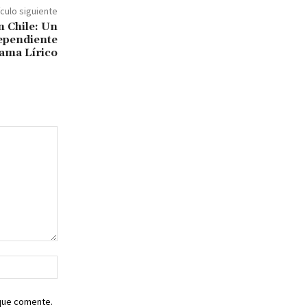
ículo siguiente
n Chile: Un
ependiente
ama Lírico
Sitio
web:
 que comente.