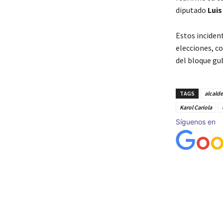
diputado
Luis
Estos incident
elecciones, co
del bloque g
TAGS
alcald
Karol Cariola
Síguenos en
Cuota