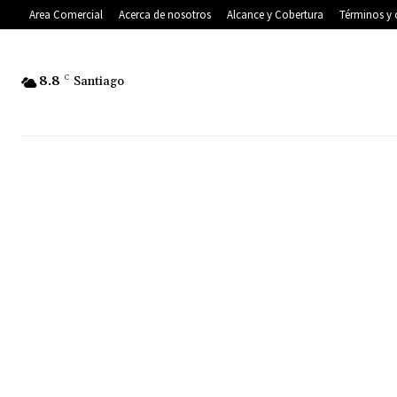
Area Comercial
Acerca de nosotros
Alcance y Cobertura
Términos y 
8.8
C
Santiago