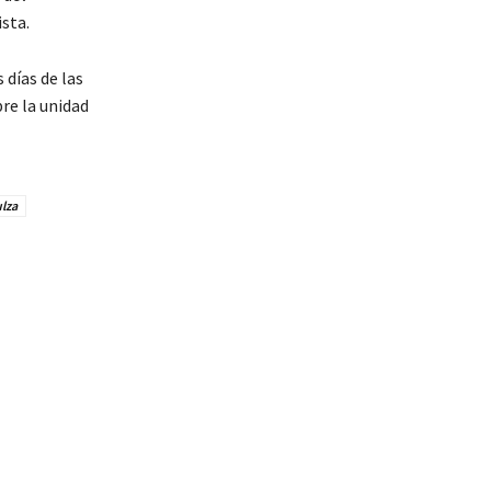
ista.
 días de las
bre la unidad
ulza