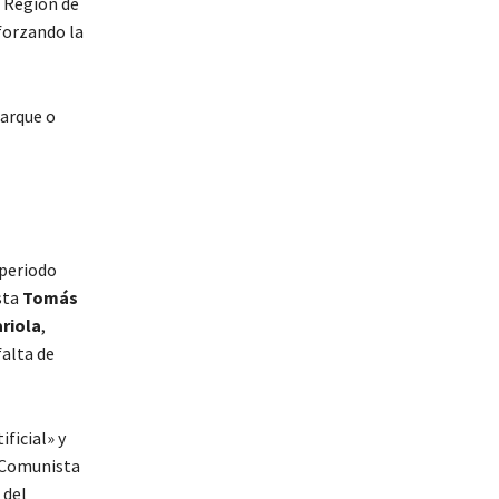
a Región de
eforzando la
parque o
 periodo
sta
Tomás
riola
,
falta de
ficial» y
o Comunista
 del