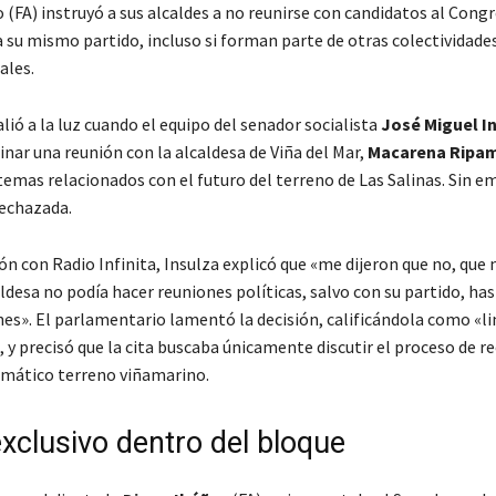
 (FA) instruyó a sus alcaldes a no reunirse con candidatos al Cong
 su mismo partido, incluso si forman parte de otras colectividade
les.
alió a la luz cuando el equipo del senador socialista
José Miguel I
nar una reunión con la alcaldesa de Viña del Mar,
Macarena Ripa
temas relacionados con el futuro del terreno de Las Salinas. Sin e
rechazada.
n con Radio Infinita, Insulza explicó que «me dijeron que no, que 
ldesa no podía hacer reuniones políticas, salvo con su partido, ha
nes». El parlamentario lamentó la decisión, calificándola como «l
 y precisó que la cita buscaba únicamente discutir el proceso de r
mático terreno viñamarino.
xclusivo dentro del bloque