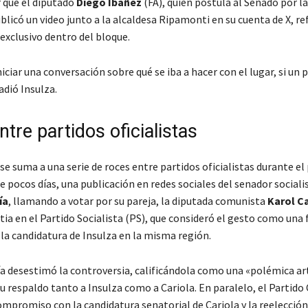
 que el diputado
Diego Ibáñez
(FA), quien postula al Senado por l
blicó un video junto a la alcaldesa Ripamonti en su cuenta de X, r
exclusivo dentro del bloque.
ciar una conversación sobre qué se iba a hacer con el lugar, si un 
adió Insulza.
tre partidos oficialistas
se suma a una serie de roces entre partidos oficialistas durante el
e pocos días, una publicación en redes sociales del senador sociali
ía
, llamando a votar por su pareja, la diputada comunista
Karol Ca
a en el Partido Socialista (PS), que consideró el gesto como una 
 la candidatura de Insulza en la misma región.
 desestimó la controversia, calificándola como una «polémica arti
u respaldo tanto a Insulza como a Cariola. En paralelo, el Partid
ompromiso con la candidatura senatorial de Cariola y la reelección