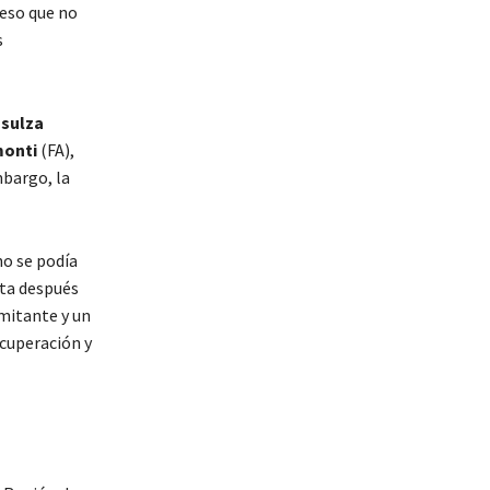
reso que no
s
nsulza
monti
(FA),
mbargo, la
no se podía
sta después
imitante y un
ecuperación y