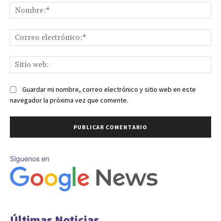
No
Co
ele
Sit
we
Guardar mi nombre, correo electrónico y sitio web en este
navegador la próxima vez que comente.
Síguenos en
Últimas Noticias