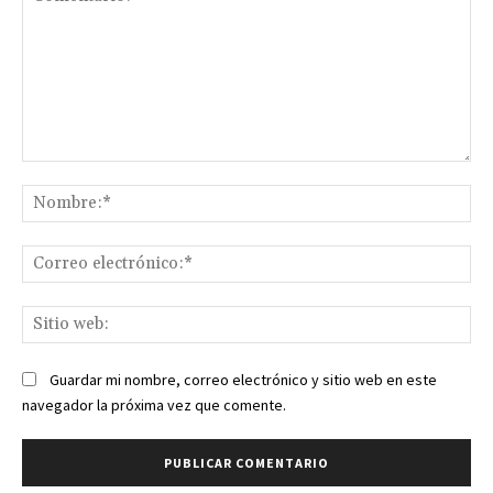
Comentario:
No
Co
ele
Sit
we
Guardar mi nombre, correo electrónico y sitio web en este
navegador la próxima vez que comente.