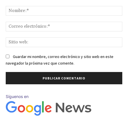
Comentario:
No
Co
ele
Sit
we
Guardar mi nombre, correo electrónico y sitio web en este
navegador la próxima vez que comente.
Síguenos en