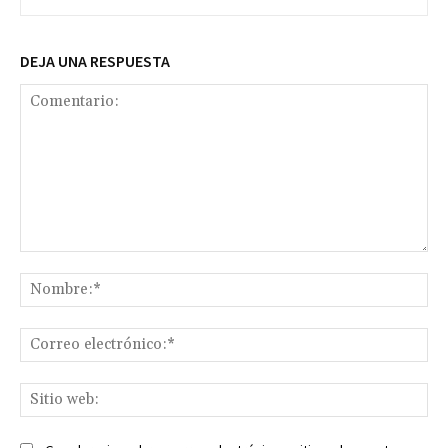
DEJA UNA RESPUESTA
Comentario:
No
Co
ele
Sit
we