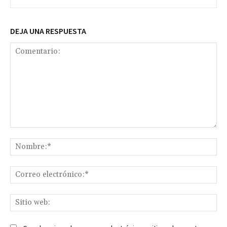
DEJA UNA RESPUESTA
Comentario:
No
Co
ele
Sit
we