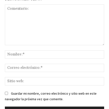
Comentario:
No
Co
ele
Sit
we
Guardar mi nombre, correo electrónico y sitio web en este
navegador la próxima vez que comente.