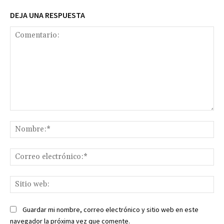
DEJA UNA RESPUESTA
Comentario:
No
Co
ele
Sit
we
Guardar mi nombre, correo electrónico y sitio web en este
navegador la próxima vez que comente.