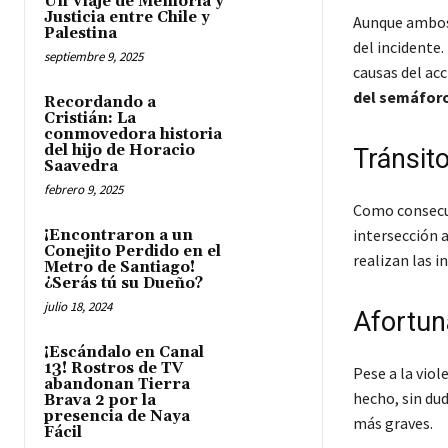
Un Viaje de Memoria y
Justicia entre Chile y
Aunque ambos 
Palestina
del incidente
septiembre 9, 2025
causas del ac
del semáfor
Recordando a
Cristián: La
conmovedora historia
del hijo de Horacio
Tránsit
Saavedra
febrero 9, 2025
Como consecue
intersección 
¡Encontraron a un
Conejito Perdido en el
realizan las i
Metro de Santiago!
¿Serás tú su Dueño?
julio 18, 2024
Afortun
¡Escándalo en Canal
13! Rostros de TV
Pese a la vio
abandonan Tierra
hecho, sin dud
Brava 2 por la
presencia de Naya
más graves.
Fácil