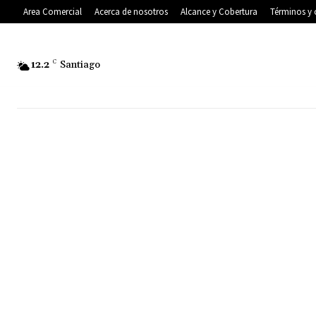
Area Comercial
Acerca de nosotros
Alcance y Cobertura
Términos y 
12.2
C
Santiago