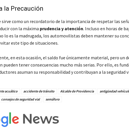
a la Precaución
e sirve como un recordatorio de la importancia de respetar las señ
nducir con la máxima
prudencia y atención
. Incluso en horas de ba
mo lo es la madrugada, los automovilistas deben mantener su conc
vitar este tipo de situaciones.
te, en esta ocasión, el saldo fue únicamente material, pero un d
ón pueden tener consecuencias mucho más serias. Por ello, es fun
ductores asuman su responsabilidad y contribuyan a la seguridad vi
nte acuático
accidente de tránsito
Alcalde de Providencia
antigüedad vehícul
consejos de seguridad vial
semáforo