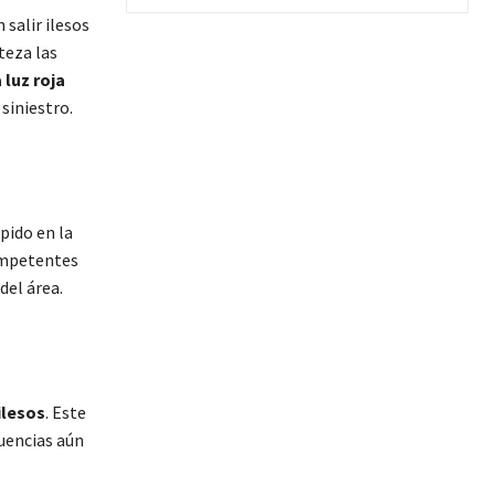
salir ilesos
teza las
 luz roja
siniestro.
pido en la
competentes
del área.
ilesos
. Este
cuencias aún