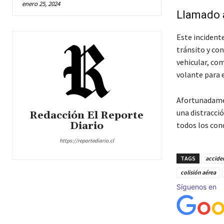
enero 25, 2024
Llamado 
Este incident
tránsito y co
vehicular, co
volante para e
Afortunadamen
una distracci
Redacción El Reporte
Diario
todos los con
https://reportediario.cl
TAGS
accide
colisión aérea
Síguenos en