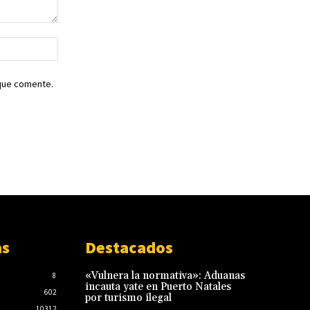
Sitio
web:
 que comente.
as
Destacados
«Vulnera la normativa»: Aduanas
8
incauta yate en Puerto Natales
602
por turismo ilegal
10312