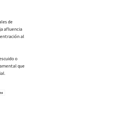
ales de
ja afluencia
entración al
escuido o
damental que
al.
os