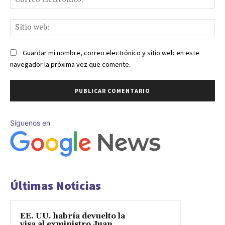
ele
Sit
we
Guardar mi nombre, correo electrónico y sitio web en este
navegador la próxima vez que comente.
Síguenos en
Últimas Noticias
EE. UU. habría devuelto la
visa al exministro Juan