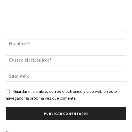
Comentario:
No
Co
ele
Sit
we
Guardar mi nombre, correo electrónico y sitio web en este
navegador la próxima vez que comente.