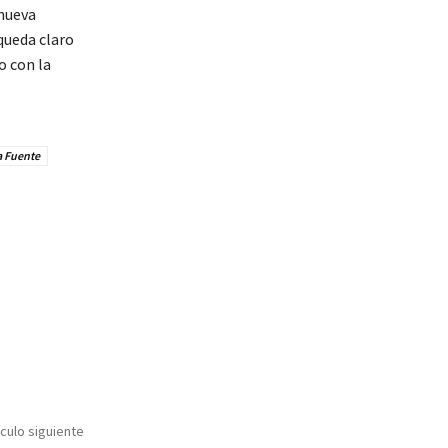
 nueva
queda claro
o con la
la Fuente
ículo siguiente