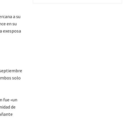
ercana a su
ce en su
la exesposa
n septiembre
 ambos solo
n fue «un
nidad de
pañante