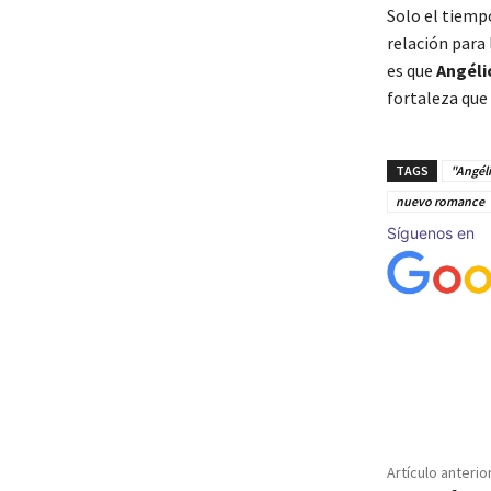
Solo el tiemp
relación para 
es que
Angéli
fortaleza que 
TAGS
"Angéli
nuevo romance
Síguenos en
Cuota
Artículo anterio