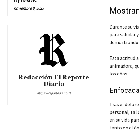
Opuestos
noviembre 9, 2025
Mostran
Durante su vis
para saludar 
demostrando s
Esta actitud a
animadora, qu
los años.
Redacción El Reporte
Diario
Enfocada
https://reportediario.cl
Tras el doloro
personal, tal
en su vida pa
tanto en el á