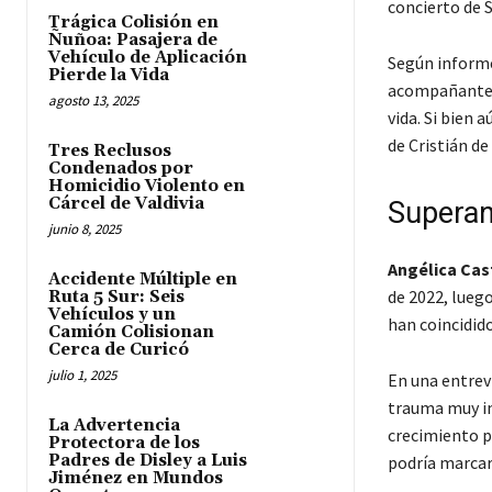
concierto de S
Trágica Colisión en
Ñuñoa: Pasajera de
Vehículo de Aplicación
Según informe
Pierde la Vida
acompañante, 
agosto 13, 2025
vida. Si bien 
de Cristián de
Tres Reclusos
Condenados por
Homicidio Violento en
Cárcel de Valdivia
Superan
junio 8, 2025
Angélica Cas
Accidente Múltiple en
de 2022, lueg
Ruta 5 Sur: Seis
Vehículos y un
han coincidido
Camión Colisionan
Cerca de Curicó
julio 1, 2025
En una entrev
trauma muy im
La Advertencia
crecimiento p
Protectora de los
Padres de Disley a Luis
podría marcar
Jiménez en Mundos