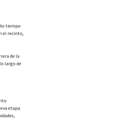
dio tiempo
 el recinto,
rera de la
lo largo de
ento
ueva etapa
nidades,