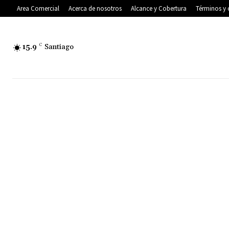
Area Comercial
Acerca de nosotros
Alcance y Cobertura
Términos y 
15.9
C
Santiago