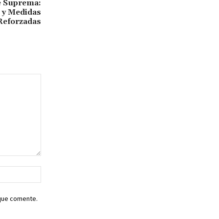
e Suprema:
 y Medidas
Reforzadas
Sitio
web:
 que comente.