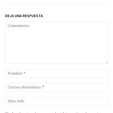
DEJA UNA RESPUESTA
Comentario:
No
Co
ele
Sit
we