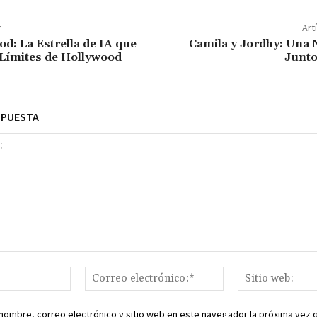
r
Art
od: La Estrella de IA que
Camila y Jordhy: Una 
 Límites de Hollywood
Junto
SPUESTA
Nombre:*
Correo
electrónico:*
nombre, correo electrónico y sitio web en este navegador la próxima vez