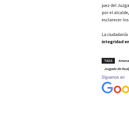
juez del Juzg
por el alcald
esclarecer lo
La ciudadanía
integridad en
TAGS
Amenaz
Juzgado de Hua
Síguenos en
Cuota