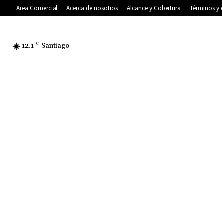
Area Comercial
Acerca de nosotros
Alcance y Cobertura
Términos y 
12.1
C
Santiago