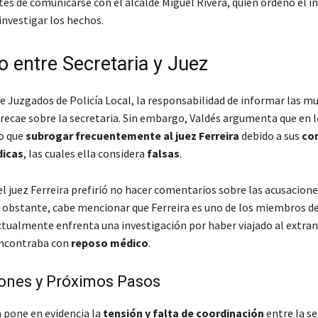
s de comunicarse con el alcalde Miguel Rivera, quien ordenó el in
investigar los hechos.
o entre Secretaria y Juez
e Juzgados de Policía Local, la responsabilidad de informar las mu
l recae sobre la secretaria. Sin embargo, Valdés argumenta que en 
o que
subrogar frecuentemente al juez Ferreira
debido a sus
co
dicas
, las cuales ella considera
falsas
.
el juez Ferreira prefirió no hacer comentarios sobre las acusacione
o obstante, cabe mencionar que Ferreira es uno de los miembros d
actualmente enfrenta una investigación por haber viajado al extran
encontraba con
reposo médico
.
iones y Próximos Pasos
n pone en evidencia la
tensión y falta de coordinación
entre la se