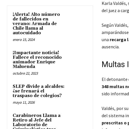
Karla Valdés, 
del juez a car
¡Alerta! Alto número
de fallecidos en
verano: Armada de
Según Valdés,
Chile llama al
amparándose
autocuidado
una
recarga l
enero 15, 2024
ausencia.
¡Impactante noticia!
Fallece el reconocido
animador Enrique
Multas 
Maluenda
octubre 22, 2023
El detonante 
348 multas n
SLEP divide a alcaldes:
¿se frenará el
sido informad
traspaso de colegios?
mayo 11, 2026
Valdés, por s
del sistema i
Carabineros Llama a
Retiro al Jefe del
prescritas o 
Laboratorio de