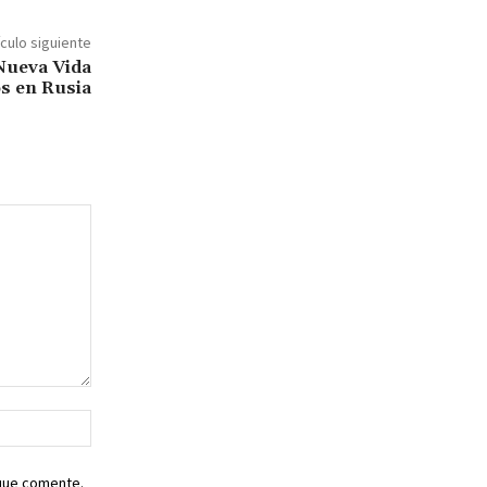
ículo siguiente
Nueva Vida
s en Rusia
Sitio
web:
 que comente.