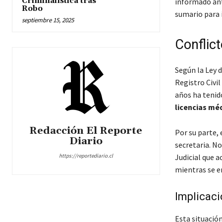
Criminalística tras
informado ante
Robo
sumario para 
septiembre 15, 2025
Conflict
Según la Ley d
Registro Civi
años ha tenid
licencias mé
Redacción El Reporte
Por su parte, 
Diario
secretaria. N
https://reportediario.cl
Judicial que 
mientras se 
Implicac
Esta situació