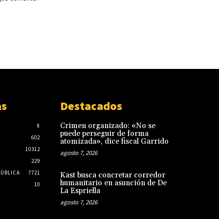
as
Destacados
Crimen organizado: «No se
8
puede perseguir de forma
602
atomizada», dice fiscal Garrido
10312
agosto 7, 2026
229
PÚBLICA
7721
Kast busca concretar corredor
humanitario en asunción de De
10
La Espriella
agosto 7, 2026