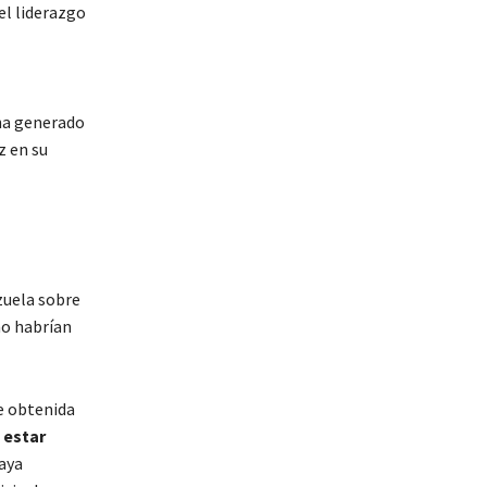
el liderazgo
 ha generado
z en su
zuela sobre
 no habrían
e obtenida
 estar
haya