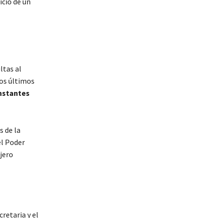
icio de un
ltas al
los últimos
nstantes
s de la
el Poder
jero
cretaria y el