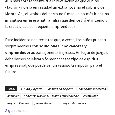
Aún más sorprendente fue la revelación de que el niño
«ladrón» no era en realidad un extraño, sino el sobrino de
Monte. Así, el «robo» del perro no fue tal, sino más bien una
iniciativa empresarial familiar
que demostró el ingenio y
la creatividad del pequeño emprendedor.
Este incidente nos recuerda que, a veces, los niños pueden
sorprendernos con
soluciones innovadoras y
emprendedoras
para generar ingresos. En lugar de juzgar,
deberíamos celebrar y fomentar este tipo de espíritu
empresarial, que puede ser un valioso trampolín para el
futuro.
TAGS
'El niño y la garza'
abandono de perro
abandono mascotas
acariciar
Concurso Nacional Desafío Emprendedor
creatividad
Negocio Familiar
pastor alemán
zoológico de caricias
Síguenos en