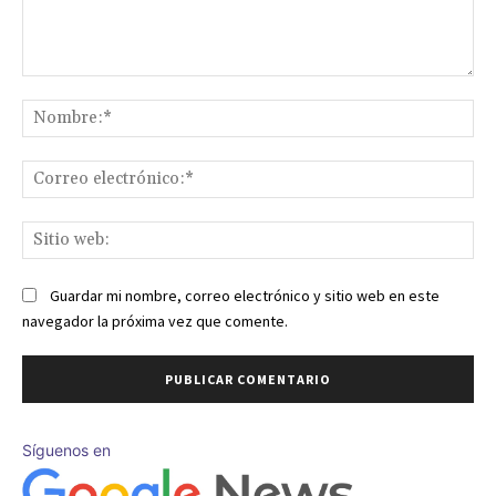
Comentario:
No
Co
ele
Sit
we
Guardar mi nombre, correo electrónico y sitio web en este
navegador la próxima vez que comente.
Síguenos en