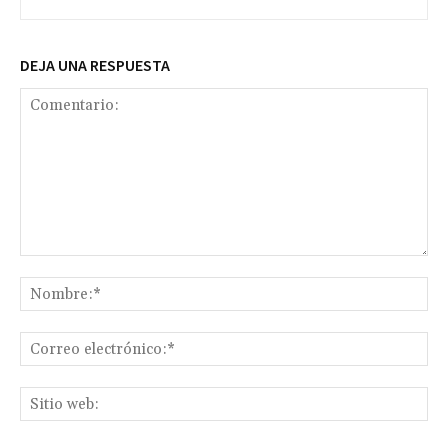
DEJA UNA RESPUESTA
Comentario:
No
Co
ele
Sit
we