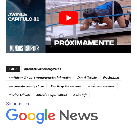
TAGS
alternativas energéticas
certificación de competencias laborales
Daúd Gazale
Escándalo
escándalo reality show
Fair Play Financiero
José Luis Jiménez
Marlen Olivari
Mundos Opuestos 3
Sabotaje
Síguenos en