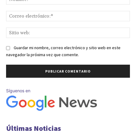
Co
ele
Sit
we
Guardar mi nombre, correo electrónico y sitio web en este
navegador la próxima vez que comente.
Síguenos en
Últimas Noticias