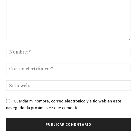
Comentario:
No
Co
ele
Sit
we
Guardar mi nombre, correo electrónico y sitio web en este
navegador la próxima vez que comente.