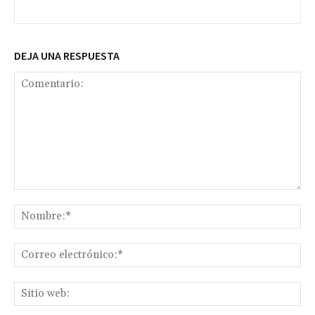
DEJA UNA RESPUESTA
Comentario:
No
Co
ele
Sit
we