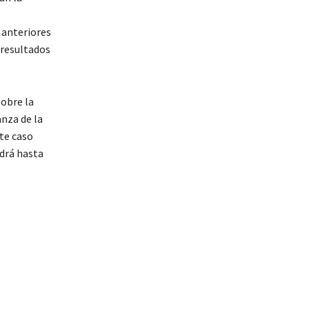
 anteriores
 resultados
obre la
anza de la
ste caso
ndrá hasta