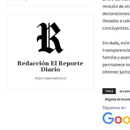
revisión de ot
declaraciones
llevadas a cab
concluyentes.
Sin duda, est
transparencia 
familia y avan
Redacción El Reporte
permanece inc
Diario
obtener justic
https://reportediario.cl
TAGS
acceso 
Brigada de Inves
Síguenos en