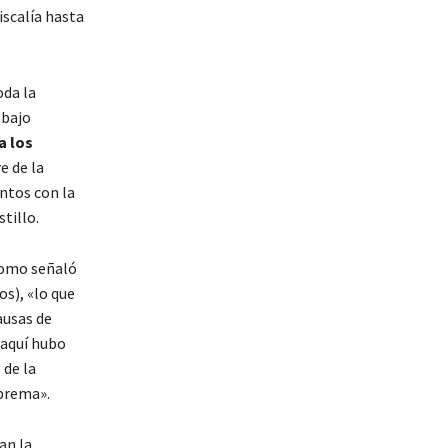
iscalía hasta
oda la
 bajo
a los
e de la
ntos con la
tillo.
 como señaló
s), «lo que
ausas de
«aquí hubo
 de la
uprema».
an la