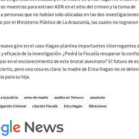
ras muestras para extraer ADN en el sitio del crimen y la toma de
 a personas que no habían sido ubicadas en las dos investigaciones
o por el Ministerio Público de La Araucanía, las cuales no lograron
e nuevo giro en el caso Hagan plantea importantes interrogantes s
y eficacia de la investigación. ¿Podrá la Fiscalía recuperar la confi
zar en el esclarecimiento de este brutal asesinato? El futuro de e
ierto, pero una cosa es clara: la madre de Erica Hagan no se dete
ia para su hija.
a la justicia
amor de madre
asaltos en Temuco
asesinato
tigación Criminal
citación Fiscalía
Erica Hagan
filtraciones