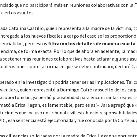
nciado que no participará más en reuniones colaborativas con la F
 ciertos asuntos.
da Catalina Castillo, quien representa a la madre de la víctima, t
ntregada a los nuevos fiscales a cargo del caso se les proporcionó
idencialidad, pero estos
filtraron los detalles de manera exacta 
 encima, de forma exacta. Por lo que de ahora en adelante, la madr
 a sostener más reuniones colaborativas hasta aclarar algunos asu
ar decisiones sobre la forma en que se debe continuar», declaró Cas
sperado en la investigación podría tener serias implicaciones. Tal
vier Jara, quien representó a Domingo Cofré (absuelto de los cargo
su oportunidad, ya perdió plausibilidad para encontrar las reales c
mató a Erica Hagan, es lamentable, pero es así». Jara agregó que 
ituciones que incluso un tribunal civil estableció responsabilidades
 PDI, esa sentencia está ejecutoriada y fue conocida por la Corte S
as diligencias solicitadas por la madre de Erica Hagan se encuentr