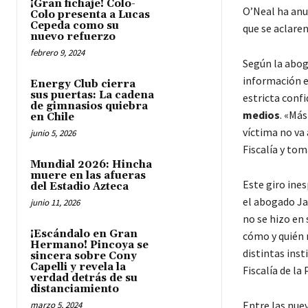
¡Gran fichaje! Colo-
O’Neal ha anu
Colo presenta a Lucas
Cepeda como su
que se aclaren
nuevo refuerzo
febrero 9, 2024
Según la aboga
información e
Energy Club cierra
sus puertas: La cadena
estricta conf
de gimnasios quiebra
medios
. «Más
en Chile
víctima no va
junio 5, 2026
Fiscalía y tom
Mundial 2026: Hincha
muere en las afueras
Este giro ine
del Estadio Azteca
el abogado Ja
junio 11, 2026
no se hizo en 
¡Escándalo en Gran
cómo y quién 
Hermano! Pincoya se
distintas inst
sincera sobre Cony
Capelli y revela la
Fiscalía de la
verdad detrás de su
distanciamiento
Entre las nuev
marzo 5, 2024