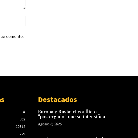
Sitio
web:
 que comente.
as
Destacados
Europa y Rusia: el conflicto
8
“postergado” que se intensifica
602
agosto 8, 2026
10312
229