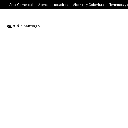
Area Comercial
Acerca de nosotros
Alcance y Cobertura
Términos y 
8.6
C
Santiago