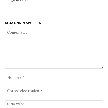
DEJA UNA RESPUESTA
Comentario:
No
Co
ele
Sit
we