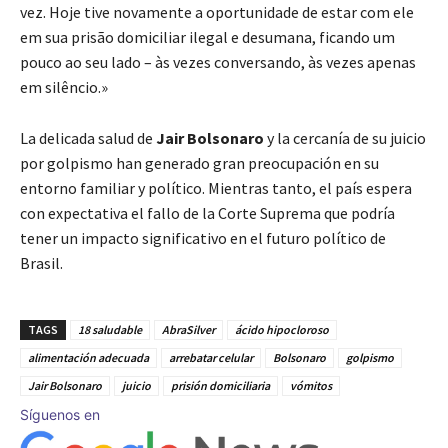
vez. Hoje tive novamente a oportunidade de estar com ele
em sua prisão domiciliar ilegal e desumana, ficando um
pouco ao seu lado – às vezes conversando, às vezes apenas
em silêncio.»
La delicada salud de
Jair Bolsonaro
y la cercanía de su juicio
por golpismo han generado gran preocupación en su
entorno familiar y político. Mientras tanto, el país espera
con expectativa el fallo de la Corte Suprema que podría
tener un impacto significativo en el futuro político de
Brasil.
TAGS
18 saludable
AbraSilver
ácido hipocloroso
alimentación adecuada
arrebatar celular
Bolsonaro
golpismo
Jair Bolsonaro
juicio
prisión domiciliaria
vómitos
Síguenos en