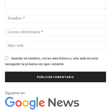
Comentario:
No
Co
ele
Sit
we
Guardar mi nombre, correo electrónico y sitio web en este
navegador la próxima vez que comente.
Síguenos en