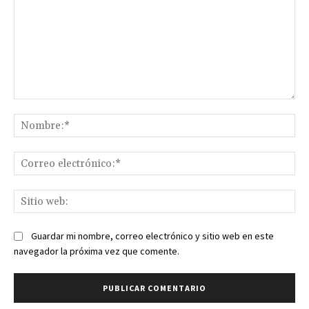
Comentario:
No
Co
ele
Sit
we
Guardar mi nombre, correo electrónico y sitio web en este
navegador la próxima vez que comente.